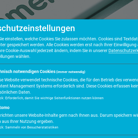
chutzeinstellungen
ie einstellen, welche Cookies Sie zulassen möchten. Cookies sind Textdate
r gespeichert werden. Alle Cookies werden erst nach Ihrer Einwilligung a
hre Cookie-Auswahl jederzeit ändern, indem Sie in unserer
Datenschutzer
ellungen wählen.
hnisch notwendigen Cookies
(immer notwendig)
se Website verwendet technische Cookies, die für den Betrieb des verwen
tent Management Systems erforderlich sind. Diese Cookies erfassen kei
sönlichen Daten.
ck
:
Erforderlich, damit Sie wichtige Seitenfunktionen nutzen können
tomo
. V. werden möchten, so füllen Sie bitte das
 richten unsere Website-Inhalte gern nach Ihnen aus. Darum speichern wir
stalisch zu. Wir werden Ihnen dann gerne die
s Weitere veranlassen.
h aus Ihrer Nutzung ergeben.
ck
:
Sammeln von Besucherstatistiken