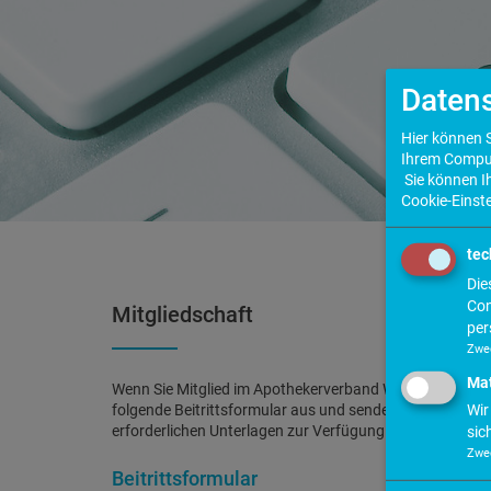
Datens
Hier können S
Ihrem Compute
Sie können I
Cookie-Einst
tec
Die
Con
Mitgliedschaft
per
Zwe
Ma
Wenn Sie Mitglied im Apothekerverband Westfalen-Lippe e
Wir
folgende Beitrittsformular aus und senden uns dieses po
erforderlichen Unterlagen zur Verfügung stellen und alle
sic
Zwe
Beitrittsformular