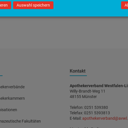
ieren
Auswahl speichern
A
Kontakt
Apothekerverband Westfalen-Li
ekerverbände
Willy-Brandt-Weg 11
48155 Münster
hekerkammern
Telefon: 0251 539380
isationen
Telefax: 0251 5393813
E-Mail:
apothekerverband@avwl
azeutische Fakultäten