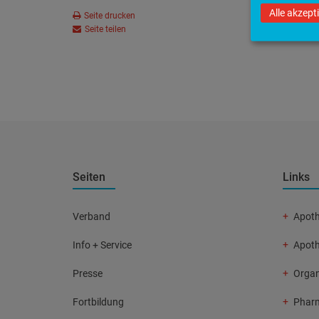
Alle akzept
Seite drucken
Seite teilen
Seiten
Links
Verband
Apoth
Info + Service
Apot
Presse
Organ
Fortbildung
Pharm