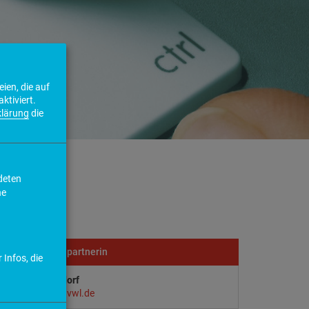
ien, die auf
ktiviert.
klärung
die
deten
ne
Ihre Ansprechpartnerin
 Infos, die
Anne Bettendorf
bettendorf@avwl.de