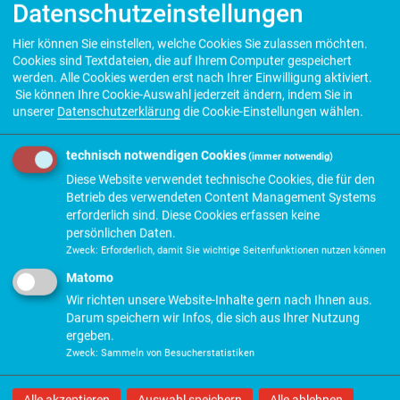
Datenschutzeinstellungen
Verband
Hier können Sie einstellen, welche Cookies Sie zulassen möchten.
Info + Service
Cookies sind Textdateien, die auf Ihrem Computer gespeichert
werden. Alle Cookies werden erst nach Ihrer Einwilligung aktiviert.
Presse
Sie können Ihre Cookie-Auswahl jederzeit ändern, indem Sie in
unserer
Datenschutzerklärung
die Cookie-Einstellungen wählen.
Fortbildung
technisch notwendigen Cookies
Stellenmarkt
(immer notwendig)
Diese Website verwendet technische Cookies, die für den
Kontakt
Betrieb des verwendeten Content Management Systems
erforderlich sind. Diese Cookies erfassen keine
persönlichen Daten.
Links
Zweck
:
Erforderlich, damit Sie wichtige Seitenfunktionen nutzen können
Matomo
Apothekerverbände
Wir richten unsere Website-Inhalte gern nach Ihnen aus.
Darum speichern wir Infos, die sich aus Ihrer Nutzung
Apothekerkammern
ergeben.
Zweck
:
Sammeln von Besucherstatistiken
Organisationen
Pharmazeutische Fakultäten
Alle akzeptieren
Auswahl speichern
Alle ablehnen