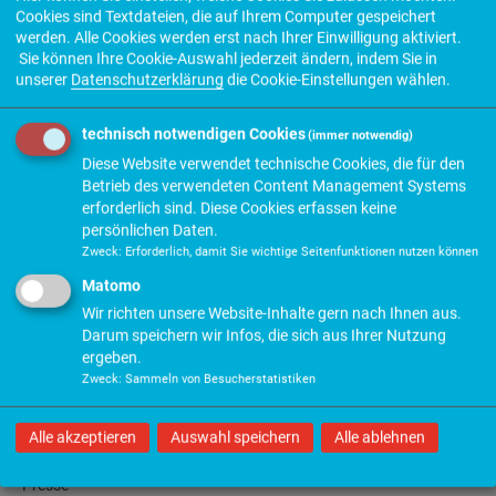
Cookies sind Textdateien, die auf Ihrem Computer gespeichert
werden. Alle Cookies werden erst nach Ihrer Einwilligung aktiviert.
zurück
Sie können Ihre Cookie-Auswahl jederzeit ändern, indem Sie in
unserer
Datenschutzerklärung
die Cookie-Einstellungen wählen.
Seite drucken
Seite teilen
technisch notwendigen Cookies
(immer notwendig)
Diese Website verwendet technische Cookies, die für den
Betrieb des verwendeten Content Management Systems
erforderlich sind. Diese Cookies erfassen keine
persönlichen Daten.
Zweck
:
Erforderlich, damit Sie wichtige Seitenfunktionen nutzen können
Matomo
Wir richten unsere Website-Inhalte gern nach Ihnen aus.
Seiten
Darum speichern wir Infos, die sich aus Ihrer Nutzung
ergeben.
Zweck
:
Sammeln von Besucherstatistiken
Verband
Alle akzeptieren
Auswahl speichern
Alle ablehnen
Info + Service
Presse