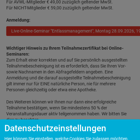
Für AVWL-Mitglieder € 49,00 zuzüglich geltender MwSt.
Für NICHT-Mitglieder € 59,00 zuzüglich geltender MwSt.
Anmeldung:
Live-Online-Seminar "Entlassmanagement", Montag 28.09.2026, 19
Wichtiger Hinweis zu Ihrem Teilnahmezertifikat bei Online-
Seminaren:
Zum Erhalt einer korrekten und auf Sie persönlich ausgestellten
Teilnahmebescheinigung ist es erforderlich, dass Sie Ihren Vor-
sowie Nachnamen in den Abfragefeldern angeben. Eine
Anmeldung und die darauf ausgestellte Teilnahmebescheinigung
gilt immer nur für EINE natürliche Person, nie für mehrere
Personen gleichzeitig oder etwa eine Apotheke.
Des Weiteren können wir Ihnen nur dann eine erfolgreiche
Teilnahme bestätigen, wenn Sie mindestens 50 % der
Veranstaltungsdauer aktiv teilgenommen haben. Wir bitten Sie
dies zu beachten.
Datenschutzeinstellungen
Live-Online (28.09.2026 - 19:00 Uhr bis 20:30 Uhr)
Hier können Sie einstellen, welche Cookies Sie zulassen möchten.