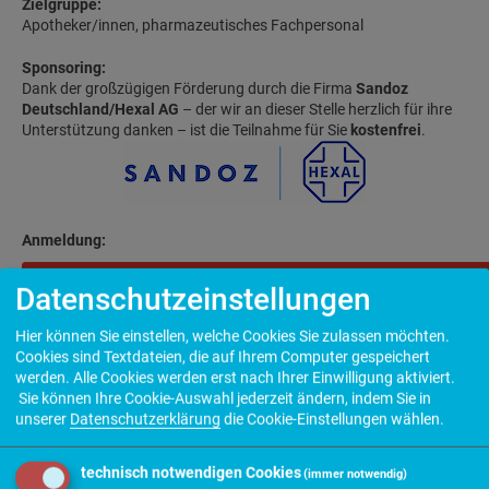
Zielgruppe:
Apotheker/innen, pharmazeutisches Fachpersonal
Sponsoring:
Dank der großzügigen Förderung durch die Firma
Sandoz
Deutschland/Hexal AG
– der wir an dieser Stelle herzlich für ihre
Unterstützung danken – ist die Teilnahme für Sie
kostenfrei
.
Anmeldung:
Live-Online-Seminar "Osteoporose", Mittwoch, 27.05.2026, 19:00 - 
Datenschutzeinstellungen
Hier können Sie einstellen, welche Cookies Sie zulassen möchten.
Wichtiger Hinweis zu Ihrem Teilnahmezertifikat bei Online-
Cookies sind Textdateien, die auf Ihrem Computer gespeichert
Seminaren:
werden. Alle Cookies werden erst nach Ihrer Einwilligung aktiviert.
Zum Erhalt einer korrekten und auf Sie persönlich ausgestellten
Sie können Ihre Cookie-Auswahl jederzeit ändern, indem Sie in
Teilnahmebescheinigung ist es erforderlich, dass Sie Ihren Vor-
unserer
Datenschutzerklärung
die Cookie-Einstellungen wählen.
sowie Nachnamen in den Abfragefeldern angeben. Eine
Anmeldung und die darauf ausgestellte Teilnahmebescheinigung
gilt immer nur für EINE natürliche Person, nie für mehrere
technisch notwendigen Cookies
(immer notwendig)
Personen gleichzeitig oder etwa eine Apotheke.