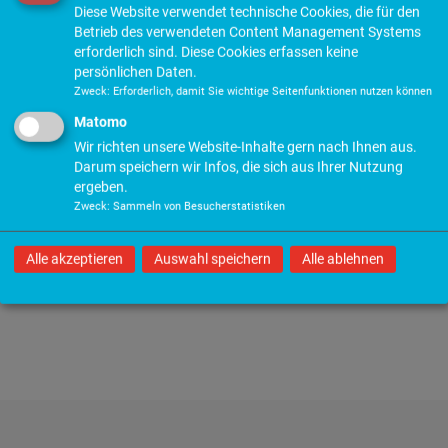
Diese Website verwendet technische Cookies, die für den
Betrieb des verwendeten Content Management Systems
Des Weiteren können wir Ihnen nur dann eine erfolgreiche
erforderlich sind. Diese Cookies erfassen keine
Teilnahme bestätigen, wenn Sie mindestens 50 % der
Veranstaltungsdauer aktiv teilgenommen haben. Wir bitten Sie
persönlichen Daten.
dies zu beachten.
Zweck
:
Erforderlich, damit Sie wichtige Seitenfunktionen nutzen können
Matomo
Wir richten unsere Website-Inhalte gern nach Ihnen aus.
Live-Online (27.05.2026 - 19:00 Uhr bis 20:30 Uhr)
Darum speichern wir Infos, die sich aus Ihrer Nutzung
ergeben.
Zweck
:
Sammeln von Besucherstatistiken
zurück
Seite drucken
Alle akzeptieren
Auswahl speichern
Alle ablehnen
Seite teilen